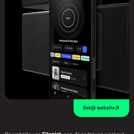
Bekijk website
De website van
Fitonist
, een
AI
-gedreven workout-