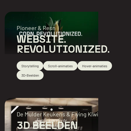
Pioneer & Resn
WEBSITE.
REVOLUTIONIZED.
Storytelling
Scroll-animaties
Hover-animaties
3D-Beelden
De Mulder Keukens & Flying Kiwi
3D BEELDEN